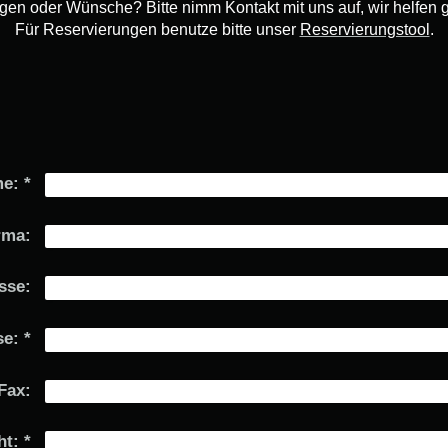
gen oder Wünsche? Bitte nimm Kontakt mit uns auf, wir helfen g
Für Reservierungen benutze bitte unser
Reservierungstool
.
e:
*
rma:
sse:
se:
*
Fax:
ht:
*